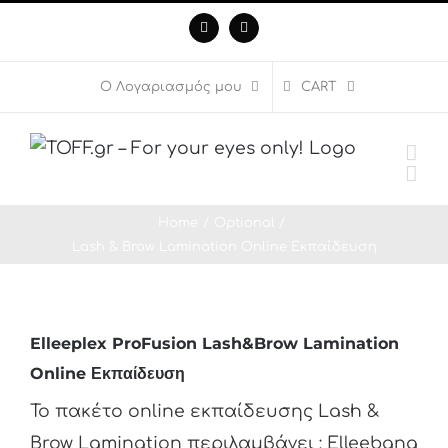
Skip
Facebook
Instagram
to
content
Ο Λογαριασμός μου
CART
Home
Optional
Lash & Brow Lamination Online Εκπαίδευση
Elleeplex ProFusion Lash&Brow Lamination
Online Εκπαίδευση
Το πακέτο online εκπαίδευσης Lash &
Brow Lamination περιλαμβάνει : Elleebana