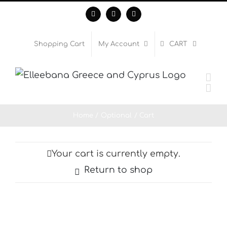
Skip
Facebook
Instagram
WhatsApp
to
content
Shopping Cart
My Account
CART
Home
Optional
Cart
Your cart is currently empty.
Return to shop