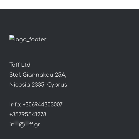
Toff Ltd
Stef. Giannakou 25A,
Nicosia 2335, Cyprus
Info: +306944303007
+35795541278
in
**
@
**
ff.gr