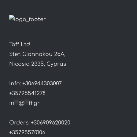
Toff Ltd
Stef. Giannakou 25A,
Nicosia 2335, Cyprus
Info: +306944303007
+35795541278
in
**
@
**
ff.gr
Orders: +306909620020
+35795570106