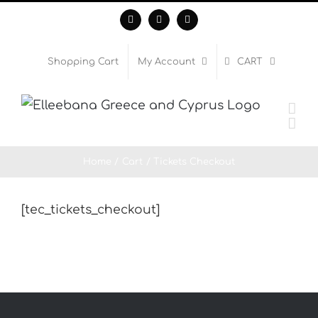
Skip
Facebook
Instagram
WhatsApp
to
content
Shopping Cart
My Account
CART
Home
Cart
Tickets Checkout
[tec_tickets_checkout]