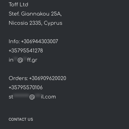
Toff Ltd
Stef. Giannakou 25A,
Nicosia 2335, Cyprus
Info: +306944303007
+35795541278
in
**
@
**
ff.gr
Orders: +306909620020
+35795570106
st
********
@
***
il.com
CONTACT US