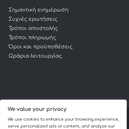
Σημαντική ενημέρωση
Συχνές ερωτήσεις
Τρόποι αποστολής
Τρόποι πληρωμής
Όροι και προϋποθέσεις
Ωράρια λειτουργίας
We value your privacy
We use cookies to enhance your browsing experience,
© Copyright 2012 -
2026 | Avada Theme by
Theme
serve personalized ads or content, and analyze our
Fusion
| All Rights Reserved | Powered by
WordPress