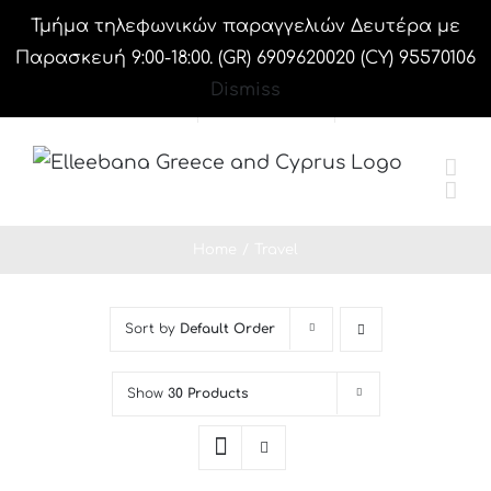
Skip
Τμήμα τηλεφωνικών παραγγελιών Δευτέρα με
Facebook
Instagram
WhatsApp
to
Παρασκευή 9:00-18:00. (GR) 6909620020 (CY) 95570106
content
Dismiss
Shopping Cart
My Account
CART
Home
Travel
Sort by
Default Order
Show
30 Products