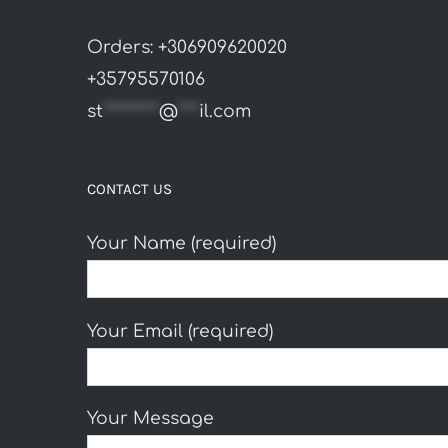
Orders: +306909620020
+35795570106
st
********
@
***
il.com
CONTACT US
Your Name (required)
Your Email (required)
Your Message