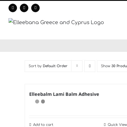
Skip
Facebook
Instagram
WhatsApp
to
content
Sort by
Default Order
Show
30 Produ
Elleebalm Lami Balm Adhesive
Add to cart
Quick View