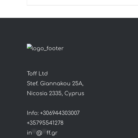
Toff Ltd
Stef. Giannakou 25A,
Nicosia 2335, Cyprus
Info: +306944303007
+35795541278
in
**
@
**
ff.gr