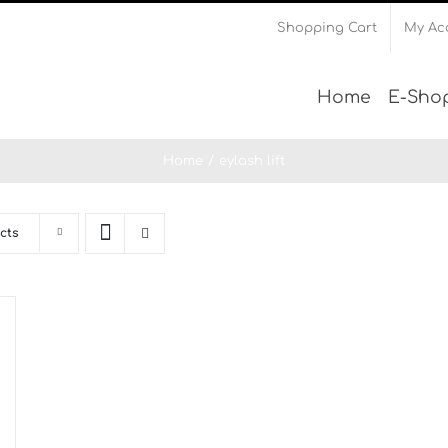
Shopping Cart
My Ac
Home
Ε-Sho
Home
eylash lift
cts