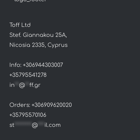
Toff Ltd
Stef. Giannakou 25A,
Nicosia 2335, Cyprus
Info: +306944303007
+35795541278
in
**
@
**
ff.gr
Orders: +306909620020
+35795570106
st
********
@
***
il.com